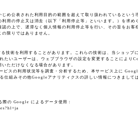
かじめ公表された利用目的の範囲を超えて取り扱われているという
の利用の停止又は消去（以下「利用停止等」といいます。）を求め
確認の上で、遅滞なく個人情報の利用停止等を行い、その旨をお客
この限りではありません。
に類する技術を利用することがあります。これらの技術は、当ショッ
されたいユーザーは、ウェブブラウザの設定を変更することによりCoo
用いただけなくなる場合があります。
スの利用状況等を調査・分析するため、本サービス上に Google L
れる仕組みその他Googleアナリティクスの詳しい情報につきまし
際の Google によるデータ使用：
tes?hl=ja